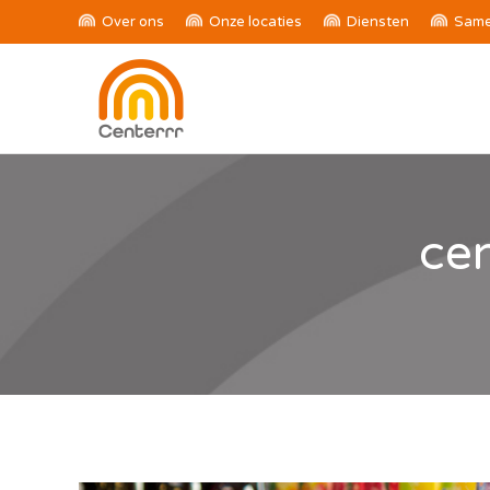
Over ons
Onze locaties
Diensten
Same
ce