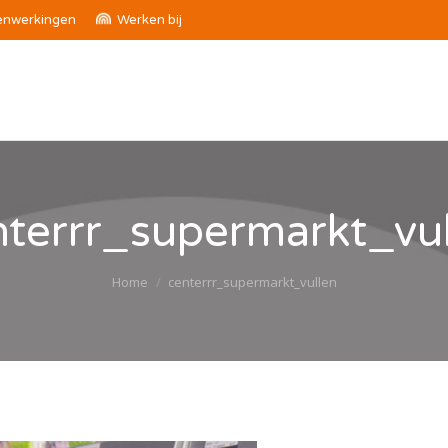
nwerkingen
Werken bij
nterrr_supermarkt_vul
Je bent hier:
Home
centerrr_supermarkt_vullen