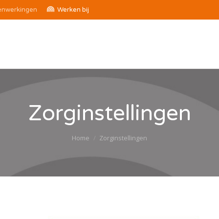
nwerkingen
Werken bij
Zorginstellingen
Je bent hier:
Home
Zorginstellingen