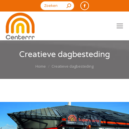
Search:
Facebook
page
opens
in
new
window
Creatieve dagbesteding
Je bent hier:
Home
Creatieve dagbesteding