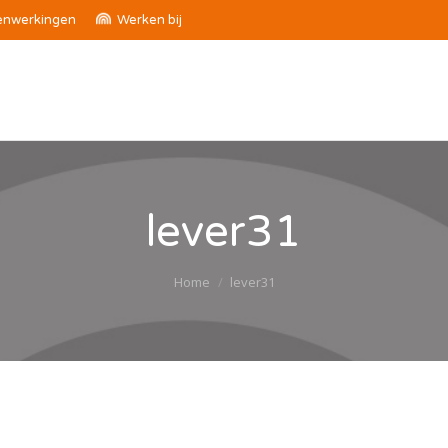
nwerkingen
Werken bij
lever31
Je bent hier:
Home
lever31