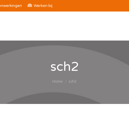
nwerkingen
Werken bij
sch2
Je bent hier:
Home
sch2