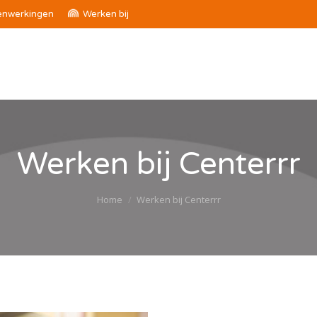
nwerkingen
Werken bij
Werken bij Centerrr
Je bent hier:
Home
Werken bij Centerrr