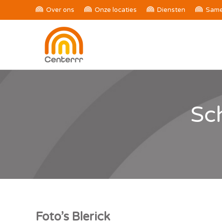
Over ons
Onze locaties
Diensten
Same
Sc
Foto’s Blerick