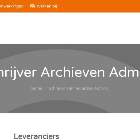
nwerkingen
Werken bij
hrijver Archieven
Adm
Je bent hier:
Home
Schrijver van het artikel AdminC
Leveranciers