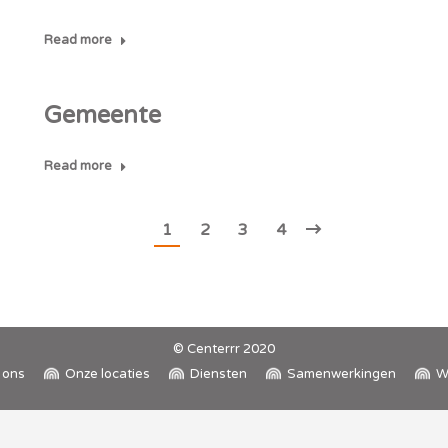
Read more
Gemeente
Read more
1
2
3
4
© Centerrr 2020
 ons
Onze locaties
Diensten
Samenwerkingen
W