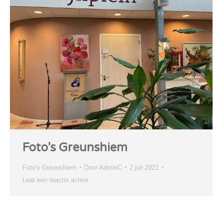
Foto’s Greunshiem
Foto's Greunshiem
Door
AdminC
2 juli 2021
Laat een reactie achter